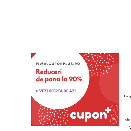
Categ
adau
V