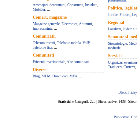
profesionala
, ...
Amenajari, decoratiuni
,
Constructii
,
Instalatii
,
Politica, legisla
Mobilier
, ...
Juridic
,
Politica
,
Leg
Comert, magazine
Regional
Magazine generale
,
Electronice
,
Anunturi
,
Imbracaminte
, ...
Localitati
,
Judete si 
Comunicatii
Sanatate si med
Telecomunicatii
,
Telefonie mobila
,
VoIP
,
Stomatologie
,
Medic
Telefonie fixa
, ...
medicale
, ...
Comunitati
Servicii
Prietenii, matrimoniale
,
Alte comunitati
, ...
Organizari evenime
Traduceri
,
Curierat
, 
Diverse
Blog
,
MLM
,
Download
,
MFA
, ...
Black Frida
Statistici »
Categorii: 225 | Siteuri active: 1438 | Siteur
Publicitate
|
Con