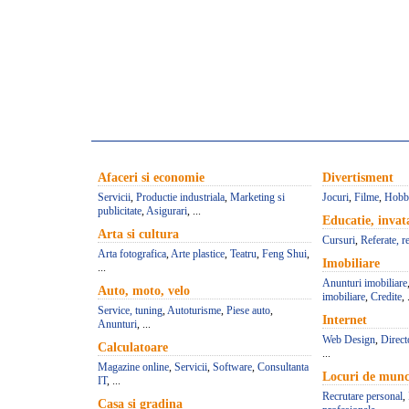
Afaceri si economie
Divertisment
Servicii
,
Productie industriala
,
Marketing si
Jocuri
,
Filme
,
Hobb
publicitate
,
Asigurari
, ...
Educatie, inva
Arta si cultura
Cursuri
,
Referate, r
Arta fotografica
,
Arte plastice
,
Teatru
,
Feng Shui
,
Imobiliare
...
Anunturi imobiliare
Auto, moto, velo
imobiliare
,
Credite
, 
Service, tuning
,
Autoturisme
,
Piese auto
,
Internet
Anunturi
, ...
Web Design
,
Direct
Calculatoare
...
Magazine online
,
Servicii
,
Software
,
Consultanta
Locuri de mun
IT
, ...
Recrutare personal
,
Casa si gradina