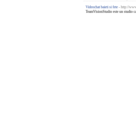
Videochat baieti si fete
- http://ww
TeamVisionStudio este un studio car