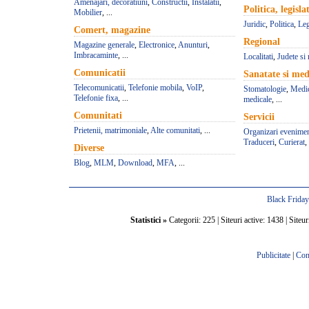
Amenajari, decoratiuni
,
Constructii
,
Instalatii
,
Politica, legisla
Mobilier
, ...
Juridic
,
Politica
,
Leg
Comert, magazine
Regional
Magazine generale
,
Electronice
,
Anunturi
,
Imbracaminte
, ...
Localitati
,
Judete si 
Comunicatii
Sanatate si med
Telecomunicatii
,
Telefonie mobila
,
VoIP
,
Stomatologie
,
Medic
Telefonie fixa
, ...
medicale
, ...
Comunitati
Servicii
Prietenii, matrimoniale
,
Alte comunitati
, ...
Organizari evenime
Traduceri
,
Curierat
, 
Diverse
Blog
,
MLM
,
Download
,
MFA
, ...
Black Frida
Statistici »
Categorii: 225 | Siteuri active: 1438 | Siteur
Publicitate
|
Con