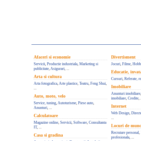
Afaceri si economie
Divertisment
Servicii
,
Productie industriala
,
Marketing si
Jocuri
,
Filme
,
Hobb
publicitate
,
Asigurari
, ...
Educatie, inva
Arta si cultura
Cursuri
,
Referate, r
Arta fotografica
,
Arte plastice
,
Teatru
,
Feng Shui
,
Imobiliare
...
Anunturi imobiliare
Auto, moto, velo
imobiliare
,
Credite
, 
Service, tuning
,
Autoturisme
,
Piese auto
,
Internet
Anunturi
, ...
Web Design
,
Direct
Calculatoare
...
Magazine online
,
Servicii
,
Software
,
Consultanta
Locuri de mun
IT
, ...
Recrutare personal
,
Casa si gradina
profesionala
, ...