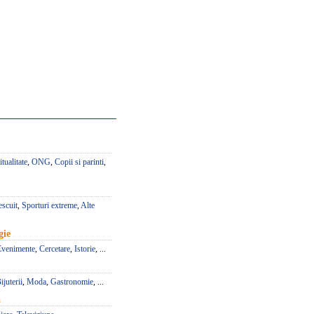
itualitate
,
ONG
,
Copii si parinti
,
escuit
,
Sporturi extreme
,
Alte
gie
Evenimente
,
Cercetare
,
Istorie
, ...
ijuterii
,
Moda
,
Gastronomie
, ...
a