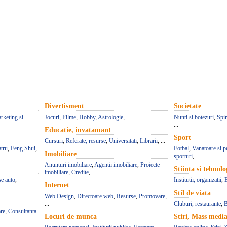
Divertisment
Societate
rketing si
Jocuri
,
Filme
,
Hobby
,
Astrologie
, ...
Nunti si botezuri
,
Spir
...
Educatie, invatamant
Sport
Cursuri
,
Referate, resurse
,
Universitati
,
Librarii
, ...
atru
,
Feng Shui
,
Fotbal
,
Vanatoare si p
Imobiliare
sporturi
, ...
Anunturi imobiliare
,
Agentii imobiliare
,
Proiecte
Stiinta si tehnolo
imobiliare
,
Credite
, ...
se auto
,
Institutii, organizatii
,
Internet
Stil de viata
Web Design
,
Directoare web
,
Resurse
,
Promovare
,
...
Cluburi, restaurante
,
B
re
,
Consultanta
Locuri de munca
Stiri, Mass medi