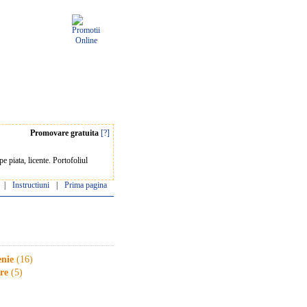
Promovare gratuita
[?]
e piata, licente. Portofoliul
|
Instructiuni
|
Prima pagina
enie
(16)
are
(5)