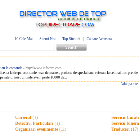
10 Cele Mai
|
Siteuri Noi
|
Top Site-uri
|
Cautare Avansata
de an la comanda
- http://www.infoteze.com
centa la drept, economie, teze de master, proiecte de specialitate, referate la cel mai mic pret de p
a pe site-ul nostru, unde avem peste 10000 de...
Adauga site
Curierat
(1)
Servicii Curat
Detectivi Particulari
(1)
Servicii funer
Organizari evenimente
(11)
Traduceri
(17)