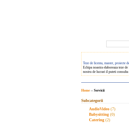
Teze de licenta, master, proiecte 
Echipa noastra elaboreaza teze de li
nostru de lucrari il puteti consult
Home
--
Servicii
Subcategorii
AudioVideo
(7)
Babysitting
(0)
Catering
(2)