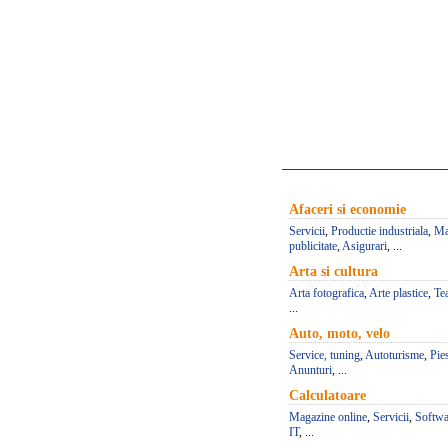
Afaceri si economie
Servicii
,
Productie industriala
,
Ma
publicitate
,
Asigurari
, ...
Arta si cultura
Arta fotografica
,
Arte plastice
,
Te
...
Auto, moto, velo
Service, tuning
,
Autoturisme
,
Pie
Anunturi
, ...
Calculatoare
Magazine online
,
Servicii
,
Softwa
IT
, ...