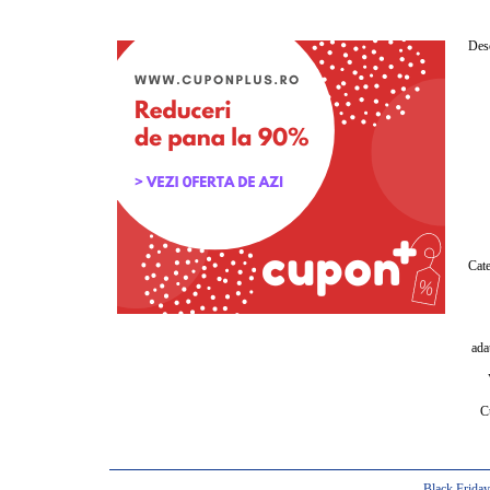
Desc
Cate
ada
C
Black Frida