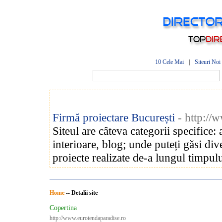
10 Cele Mai
|
Siteuri Noi
Firmă proiectare București
- http://
Siteul are câteva categorii specifice:
interioare, blog; unde puteți găsi di
proiecte realizate de-a lungul timpulu
Home
--
Detalii site
Copertina
http://www.eurotendaparadise.ro