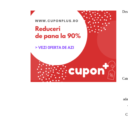
Desc
Cate
ada
C