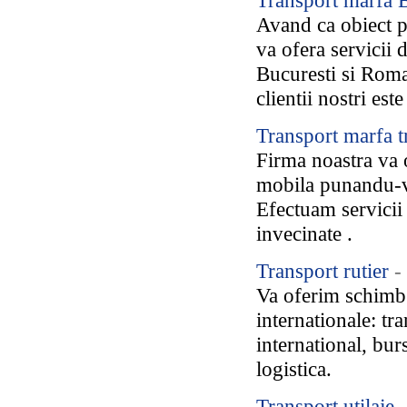
Transport marfa B
Avand ca obiect pr
va ofera servicii 
Bucuresti si Roman
clientii nostri est
Transport marfa t
Firma noastra va o
mobila punandu-va
Efectuam servicii d
invecinate .
Transport rutier
-
Va oferim schimb 
internationale: tr
international, bur
logistica.
Transport utilaje