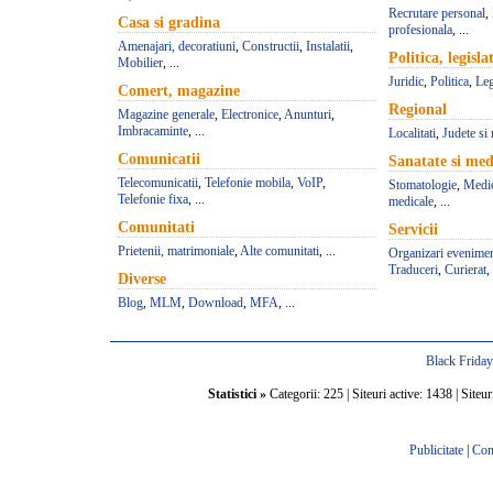
Recrutare personal
,
Casa si gradina
profesionala
, ...
Amenajari, decoratiuni
,
Constructii
,
Instalatii
,
Politica, legisla
Mobilier
, ...
Juridic
,
Politica
,
Leg
Comert, magazine
Regional
Magazine generale
,
Electronice
,
Anunturi
,
Imbracaminte
, ...
Localitati
,
Judete si 
Comunicatii
Sanatate si med
Telecomunicatii
,
Telefonie mobila
,
VoIP
,
Stomatologie
,
Medic
Telefonie fixa
, ...
medicale
, ...
Comunitati
Servicii
Prietenii, matrimoniale
,
Alte comunitati
, ...
Organizari evenime
Traduceri
,
Curierat
, 
Diverse
Blog
,
MLM
,
Download
,
MFA
, ...
Black Frida
Statistici »
Categorii: 225 | Siteuri active: 1438 | Siteur
Publicitate
|
Con