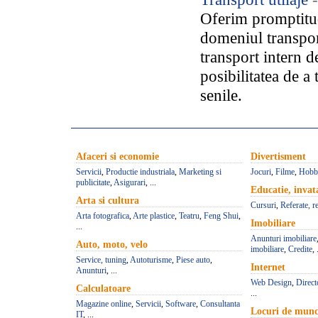
Oferim promptitud
domeniul transport
transport intern de
posibilitatea de a 
senile.
Afaceri si economie
Divertisment
Servicii
,
Productie industriala
,
Marketing si
Jocuri
,
Filme
,
Hobb
publicitate
,
Asigurari
, ...
Educatie, inva
Arta si cultura
Cursuri
,
Referate, r
Arta fotografica
,
Arte plastice
,
Teatru
,
Feng Shui
,
Imobiliare
...
Anunturi imobiliare
Auto, moto, velo
imobiliare
,
Credite
, 
Service, tuning
,
Autoturisme
,
Piese auto
,
Internet
Anunturi
, ...
Web Design
,
Direct
Calculatoare
...
Magazine online
,
Servicii
,
Software
,
Consultanta
Locuri de mun
IT
, ...