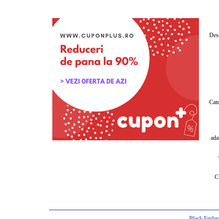
Desc
Cate
ada
C
Black Frida