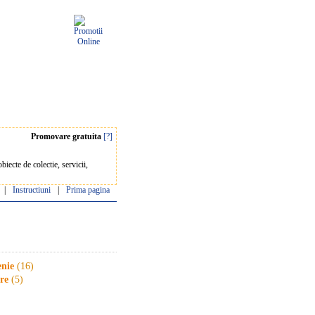
Promovare gratuita
[?]
iecte de colectie, servicii,
|
Instructiuni
|
Prima pagina
enie
(16)
are
(5)