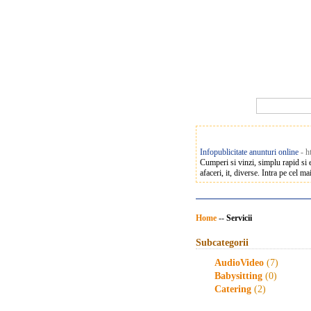
Infopublicitate anunturi online
- h
Cumperi si vinzi, simplu rapid si e
afaceri, it, diverse. Intra pe cel ma
Home
--
Servicii
Subcategorii
AudioVideo
(7)
Babysitting
(0)
Catering
(2)