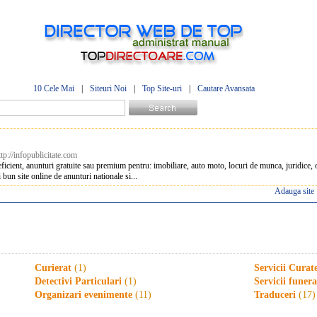
10 Cele Mai
|
Siteuri Noi
|
Top Site-uri
|
Cautare Avansata
ttp://infopublicitate.com
ficient, anunturi gratuite sau premium pentru: imobiliare, auto moto, locuri de munca, juridice, ob
i bun site online de anunturi nationale si...
Adauga site
Curierat
(1)
Servicii Curat
Detectivi Particulari
(1)
Servicii funer
Organizari evenimente
(11)
Traduceri
(17)