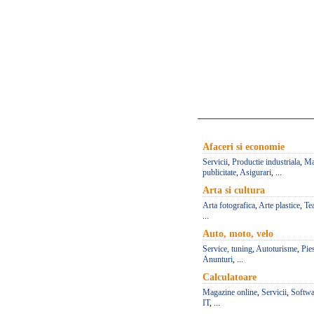
Afaceri si economie
Servicii
,
Productie industriala
,
Ma
publicitate
,
Asigurari
, ...
Arta si cultura
Arta fotografica
,
Arte plastice
,
Te
...
Auto, moto, velo
Service, tuning
,
Autoturisme
,
Pie
Anunturi
, ...
Calculatoare
Magazine online
,
Servicii
,
Softwa
IT
, ...