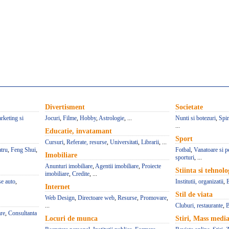
Divertisment
Societate
rketing si
Jocuri
,
Filme
,
Hobby
,
Astrologie
, ...
Nunti si botezuri
,
Spir
...
Educatie, invatamant
Sport
Cursuri
,
Referate, resurse
,
Universitati
,
Librarii
, ...
atru
,
Feng Shui
,
Fotbal
,
Vanatoare si p
Imobiliare
sporturi
, ...
Anunturi imobiliare
,
Agentii imobiliare
,
Proiecte
Stiinta si tehnolo
imobiliare
,
Credite
, ...
se auto
,
Institutii, organizatii
,
Internet
Stil de viata
Web Design
,
Directoare web
,
Resurse
,
Promovare
,
...
Cluburi, restaurante
,
B
re
,
Consultanta
Locuri de munca
Stiri, Mass medi