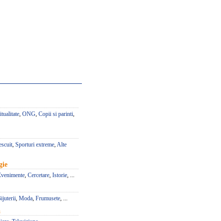
itualitate
,
ONG
,
Copii si parinti
,
escuit
,
Sporturi extreme
,
Alte
gie
Evenimente
,
Cercetare
,
Istorie
, ...
ijuterii
,
Moda
,
Frumusete
, ...
a