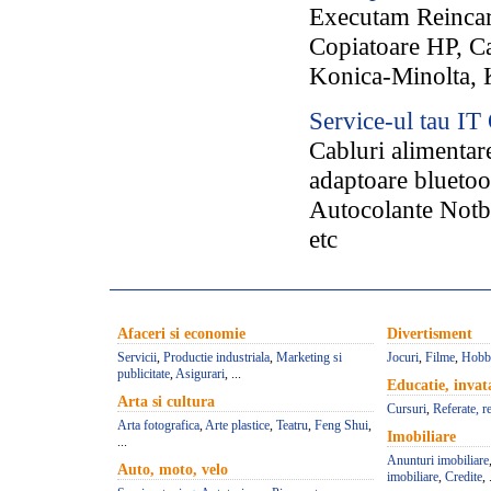
Executam Reincarc
Copiatoare HP, C
Konica-Minolta, 
Service-ul tau IT
Cabluri alimentare
adaptoare bluetoo
Autocolante Notb
etc
Afaceri si economie
Divertisment
Servicii
,
Productie industriala
,
Marketing si
Jocuri
,
Filme
,
Hobb
publicitate
,
Asigurari
, ...
Educatie, inva
Arta si cultura
Cursuri
,
Referate, r
Arta fotografica
,
Arte plastice
,
Teatru
,
Feng Shui
,
Imobiliare
...
Anunturi imobiliare
Auto, moto, velo
imobiliare
,
Credite
, 