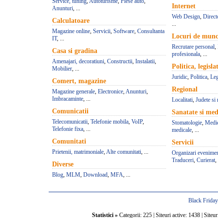
Service, tuning
,
Autoturisme
,
Piese auto
,
Internet
Anunturi
, ...
Web Design
,
Direct
Calculatoare
...
Magazine online
,
Servicii
,
Software
,
Consultanta
Locuri de mun
IT
, ...
Recrutare personal
,
Casa si gradina
profesionala
, ...
Amenajari, decoratiuni
,
Constructii
,
Instalatii
,
Politica, legisla
Mobilier
, ...
Juridic
,
Politica
,
Leg
Comert, magazine
Regional
Magazine generale
,
Electronice
,
Anunturi
,
Imbracaminte
, ...
Localitati
,
Judete si 
Comunicatii
Sanatate si med
Telecomunicatii
,
Telefonie mobila
,
VoIP
,
Stomatologie
,
Medic
Telefonie fixa
, ...
medicale
, ...
Comunitati
Servicii
Prietenii, matrimoniale
,
Alte comunitati
, ...
Organizari evenime
Traduceri
,
Curierat
, 
Diverse
Blog
,
MLM
,
Download
,
MFA
, ...
Black Frida
Statistici »
Categorii: 225 | Siteuri active: 1438 | Siteur