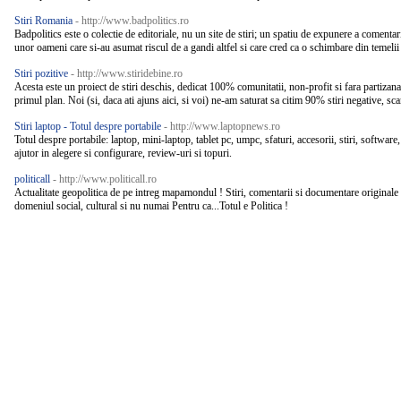
Stiri Romania
- http://www.badpolitics.ro
Badpolitics este o colectie de editoriale, nu un site de stiri; un spatiu de expunere a comentari
unor oameni care si-au asumat riscul de a gandi altfel si care cred ca o schimbare din temeli
Stiri pozitive
- http://www.stiridebine.ro
Acesta este un proiect de stiri deschis, dedicat 100% comunitatii, non-profit si fara partizana
primul plan. Noi (si, daca ati ajuns aici, si voi) ne-am saturat sa citim 90% stiri negative, sca
Stiri laptop - Totul despre portabile
- http://www.laptopnews.ro
Totul despre portabile: laptop, mini-laptop, tablet pc, umpc, sfaturi, accesorii, stiri, software
ajutor in alegere si configurare, review-uri si topuri.
politicall
- http://www.politicall.ro
Actualitate geopolitica de pe intreg mapamondul ! Stiri, comentarii si documentare originale de
domeniul social, cultural si nu numai Pentru ca...Totul e Politica !