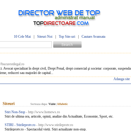
10 Cele Mai
|
Siteuri Noi
|
Top Site-uri
|
Cautare Avansata
://bucurestilegal.ro
 Avocat specializat în drept civil, Drept Penal, drept comercial şi societar: corporate, suspend
firme, reduceri sau majorări de capital...
Adauga site
Siteuri
Sorteaza dupa:
Vizite
|
Alfabetic
Stiri Non-Stop
- http://www.hotnews.ro
Stiri de ultima ora, articole, opinii, analize din Actualitate, Economie, Sport, etc.
STIRI - Stirileprotv.ro
- http://www.stirileprotv.ro
Stirileprotv.ro - Spectacolul vietii. Stiri actualizate non-stop.