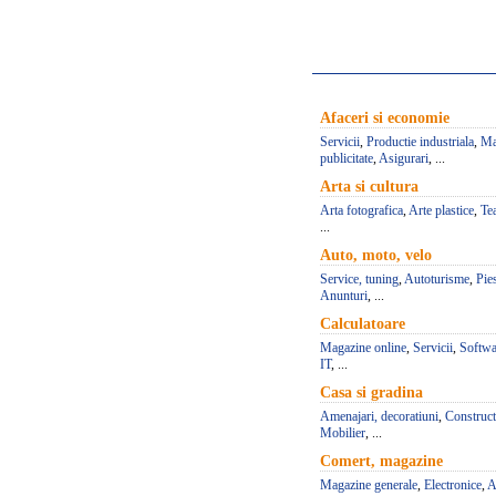
Afaceri si economie
Servicii
,
Productie industriala
,
Ma
publicitate
,
Asigurari
, ...
Arta si cultura
Arta fotografica
,
Arte plastice
,
Te
...
Auto, moto, velo
Service, tuning
,
Autoturisme
,
Pie
Anunturi
, ...
Calculatoare
Magazine online
,
Servicii
,
Softwa
IT
, ...
Casa si gradina
Amenajari, decoratiuni
,
Construct
Mobilier
, ...
Comert, magazine
Magazine generale
,
Electronice
,
A