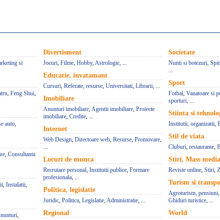
Divertisment
Societate
rketing si
Jocuri
,
Filme
,
Hobby
,
Astrologie
, ...
Nunti si botezuri
,
Spir
...
Educatie, invatamant
Sport
Cursuri
,
Referate, resurse
,
Universitati
,
Librarii
, ...
atru
,
Feng Shui
,
Fotbal
,
Vanatoare si p
Imobiliare
sporturi
, ...
Anunturi imobiliare
,
Agentii imobiliare
,
Proiecte
Stiinta si tehnolo
imobiliare
,
Credite
, ...
se auto
,
Institutii, organizatii
,
Internet
Stil de viata
Web Design
,
Directoare web
,
Resurse
,
Promovare
,
...
Cluburi, restaurante
,
B
re
,
Consultanta
Locuri de munca
Stiri, Mass medi
Recrutare personal
,
Institutii publice
,
Formare
Reviste online
,
Stiri
,
Z
profesionala
, ...
Turism si transpo
ii
,
Instalatii
,
Politica, legislatie
Agroturism, pensiuni
Juridic
,
Politica
,
Legislatie
,
Administratie
, ...
Ghiduri turistice
, ...
Regional
World
nunturi
,