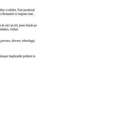
ilor si ideilor. Este produsul
i a Romaniei se impune mai...
t de nici un fel. pune binele pe
ndaluri, violuri.
, preview, drivere, tehnologii,
spre implicatiile politicii in