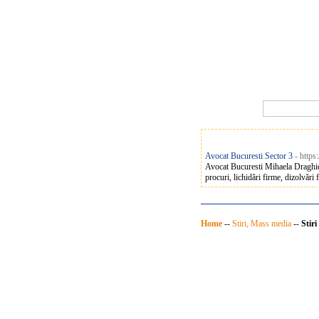
Avocat Bucuresti Sector 3
- https
Avocat Bucuresti Mihaela Draghici.
procuri, lichidări firme, dizolvări 
Home
--
Stiri, Mass media
--
Stiri