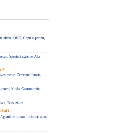
itualitate
,
ONG
,
Copii si parinti
,
escuit
,
Sporturi extreme
,
Alte
gie
Evenimente
,
Cercetare
,
Istorie
, ...
ijuterii
,
Moda
,
Gastronomie
, ...
a
iare
,
Televiziune
, ...
rturi
,
Agentii de turism
,
Inchirieri auto
,