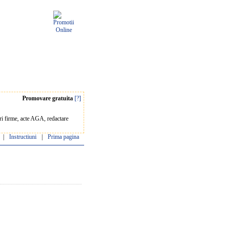
Promovare gratuita
[?]
ari firme, acte AGA, redactare
|
Instructiuni
|
Prima pagina