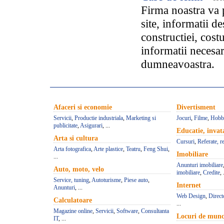
Firma noastra va p
site, informatii d
constructiei, cost
informatii necesa
dumneavoastra.
Afaceri si economie
Divertisment
Servicii
,
Productie industriala
,
Marketing si
Jocuri
,
Filme
,
Hobb
publicitate
,
Asigurari
, ...
Educatie, inva
Arta si cultura
Cursuri
,
Referate, r
Arta fotografica
,
Arte plastice
,
Teatru
,
Feng Shui
,
Imobiliare
...
Anunturi imobiliare
Auto, moto, velo
imobiliare
,
Credite
, 
Service, tuning
,
Autoturisme
,
Piese auto
,
Internet
Anunturi
, ...
Web Design
,
Direct
Calculatoare
...
Magazine online
,
Servicii
,
Software
,
Consultanta
Locuri de mun
IT
, ...