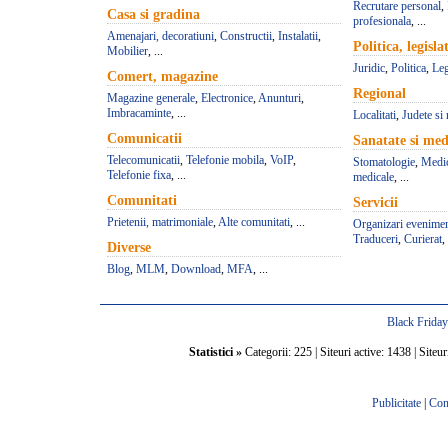
Recrutare personal
,
Casa si gradina
profesionala
, ...
Amenajari, decoratiuni
,
Constructii
,
Instalatii
,
Politica, legisla
Mobilier
, ...
Juridic
,
Politica
,
Leg
Comert, magazine
Regional
Magazine generale
,
Electronice
,
Anunturi
,
Imbracaminte
, ...
Localitati
,
Judete si 
Comunicatii
Sanatate si med
Telecomunicatii
,
Telefonie mobila
,
VoIP
,
Stomatologie
,
Medic
Telefonie fixa
, ...
medicale
, ...
Comunitati
Servicii
Prietenii, matrimoniale
,
Alte comunitati
, ...
Organizari evenime
Traduceri
,
Curierat
, 
Diverse
Blog
,
MLM
,
Download
,
MFA
, ...
Black Frida
Statistici »
Categorii: 225 | Siteuri active: 1438 | Siteur
Publicitate
|
Con