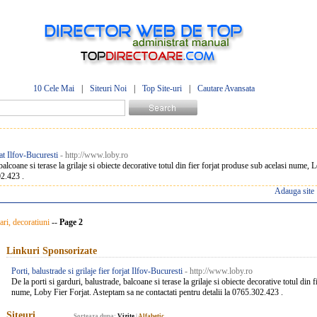
10 Cele Mai
|
Siteuri Noi
|
Top Site-uri
|
Cautare Avansata
jat Ilfov-Bucuresti
- http://www.loby.ro
 balcoane si terase la grilaje si obiecte decorative totul din fier forjat produse sub acelasi nume,
02.423 .
Adauga site
ri, decoratiuni
--
Page 2
Linkuri Sponsorizate
Porti, balustrade si grilaje fier forjat Ilfov-Bucuresti
- http://www.loby.ro
De la porti si garduri, balustrade, balcoane si terase la grilaje si obiecte decorative totul din 
nume, Loby Fier Forjat. Asteptam sa ne contactati pentru detalii la 0765.302.423 .
Siteuri
Sorteaza dupa:
Vizite
|
Alfabetic