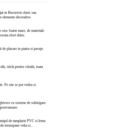
jat in Bucuresti clasic sau
rse elemente decorative.
 stoc foarte mare, de materiale
ecesita efort deloc.
de placare in piatra si pavaje.
lii, sticla pentru vitralii, toata
te. Pe site se pot vedea si
 ghivece cu sisteme de subirigare.
i postvanzare.
ontajul de tamplarie PVC si lemn
j de termopane veka si...