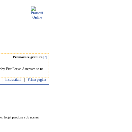
Promovare gratuita
[?]
 Loby Fier Forjat. Asteptam sa ne
|
Instructiuni
|
Prima pagina
fier forjat produse sub acelasi