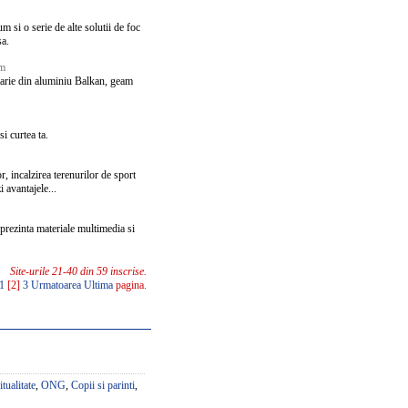
 si o serie de alte solutii de foc
sa.
om
arie din aluminiu Balkan, geam
i curtea ta.
r, incalzirea terenurilor de sport
 avantajele...
 prezinta materiale multimedia si
Site-urile 21-40 din 59 inscrise.
1
[2]
3
Urmatoarea
Ultima
pagina.
itualitate
,
ONG
,
Copii si parinti
,