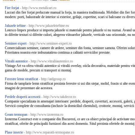
Fier forjat
- http://www.metalicart.ro
Lucrari din fier forjat prelucrate manual la forja, in maniera traditionala. Mobilier din fier for
modern: porti, balustrade de interior si exterior, grilaje, copertine, scari si balcoane cu dive
Jaluzele ieftine
- http://www.jaluzeleieftine.eu
Lotexco Impex produce si importa jaluzele si materiale pentru jaluzele si nu numai. Avand un
in diferite texturi si diferite culori, alegerea viitoarelor jaluzele, verticale sau orizontale, nu n
Seminee expert
- http://www.seminee-expert.ro
Comercializam seminee, camere de ardere, seminee din fonta, seminee samota. Oferim solutii 
Prioritatea noastra este imbunatatirea continua a calitatii serviciilor prestate.
Vitralii autentice
- http://www.vitraliiautentice.ro
Vintage Art va ofera vitralii autentice si vitralii overlay, sticla decorativa, materiale pentru vitra
gama de modele, precum si transport si montaj.
Ferestre lemn stratificat
- http://atdgroup.ro
Firma de tamplarie lemn stratificat prezinta ferestre si usi din stejar, molid, frasin si alte esen
imagini de prezentare ale acestora.
Perdele draperii accesorii
- http://www.takdecor.ro
Companie specializata in amenajari interioare: perdele, draperii, cuverturi, accesorii, galerii,
Servicii complete de consultanta (inclusiv la domiciliul clientului), croitorie, montaj, servici
Geam termopan
- http://www.izoterma.ro
Izoterma Construct este o companie din Bucuresti, ce are ca obiect principal de activitate m
stratificat, oferite de principalii furnizori din acest domeniu. Situl prezinta ofertele de monta
Plase insecte
- http://www.reparatii-termopane.ro