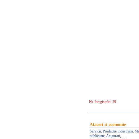
Nr. înregistrări:
59
Afaceri si economie
Servicii
,
Productie industriala
,
Ma
publicitate
,
Asigurari
, ...