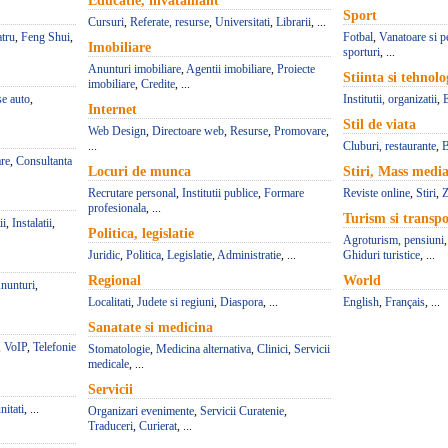
Educatie, invatamant
Sport
Cursuri
,
Referate, resurse
,
Universitati
,
Librarii
, ...
atru
,
Feng Shui
,
Fotbal
,
Vanatoare si p
Imobiliare
sporturi
, ...
Anunturi imobiliare
,
Agentii imobiliare
,
Proiecte
Stiinta si tehnolo
imobiliare
,
Credite
, ...
se auto
,
Institutii, organizatii
,
Internet
Stil de viata
Web Design
,
Directoare web
,
Resurse
,
Promovare
,
...
Cluburi, restaurante
,
B
re
,
Consultanta
Locuri de munca
Stiri, Mass medi
Recrutare personal
,
Institutii publice
,
Formare
Reviste online
,
Stiri
,
Z
profesionala
, ...
Turism si transpo
ii
,
Instalatii
,
Politica, legislatie
Agroturism, pensiuni
Juridic
,
Politica
,
Legislatie
,
Administratie
, ...
Ghiduri turistice
, ...
Regional
World
nunturi
,
Localitati
,
Judete si regiuni
,
Diaspora
, ...
English
,
Français
, ...
Sanatate si medicina
,
VoIP
,
Telefonie
Stomatologie
,
Medicina alternativa
,
Clinici
,
Servicii
medicale
, ...
Servicii
itati
, ...
Organizari evenimente
,
Servicii Curatenie
,
Traduceri
,
Curierat
, ...