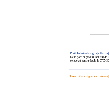
Porti, balustrade si grilaje fier for
De la porti si garduri, balustrade,
contactati pentru detalii la 0765.3
Home
--
Casa si gradina
--
Amenaja