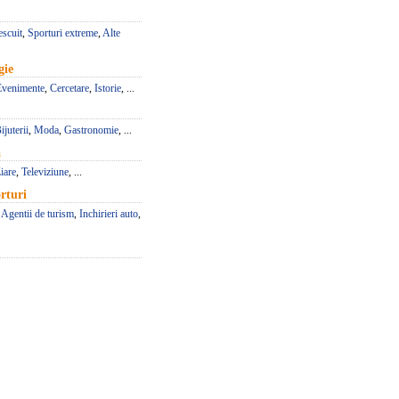
escuit
,
Sporturi extreme
,
Alte
gie
Evenimente
,
Cercetare
,
Istorie
, ...
ijuterii
,
Moda
,
Gastronomie
, ...
a
iare
,
Televiziune
, ...
rturi
,
Agentii de turism
,
Inchirieri auto
,