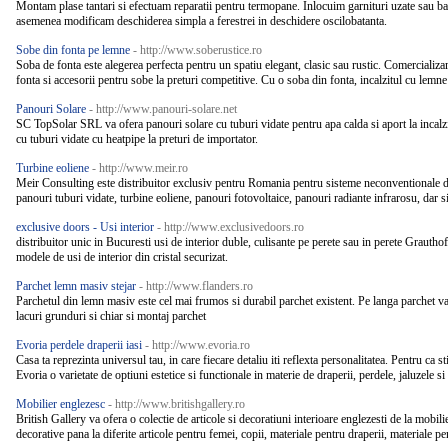
Montam plase tantari si efectuam reparatii pentru termopane. Inlocuim garnituri uzate sau b
asemenea modificam deschiderea simpla a ferestrei in deschidere oscilobatanta.
Sobe din fonta pe lemne
- http://www.soberustice.ro
Soba de fonta este alegerea perfecta pentru un spatiu elegant, clasic sau rustic. Comerciali
fonta si accesorii pentru sobe la preturi competitive. Cu o soba din fonta, incalzitul cu lemne 
Panouri Solare
- http://www.panouri-solare.net
SC TopSolar SRL va ofera panouri solare cu tuburi vidate pentru apa calda si aport la incal
cu tuburi vidate cu heatpipe la preturi de importator.
Turbine eoliene
- http://www.meir.ro
Meir Consulting este distribuitor exclusiv pentru Romania pentru sisteme neconventionale 
panouri tuburi vidate, turbine eoliene, panouri fotovoltaice, panouri radiante infrarosu, dar 
exclusive doors - Usi interior
- http://www.exclusivedoors.ro
distribuitor unic in Bucuresti usi de interior duble, culisante pe perete sau in perete Grauth
modele de usi de interior din cristal securizat.
Parchet lemn masiv stejar
- http://www.flanders.ro
Parchetul din lemn masiv este cel mai frumos si durabil parchet existent. Pe langa parchet va
lacuri grunduri si chiar si montaj parchet
Evoria perdele draperii iasi
- http://www.evoria.ro
Casa ta reprezinta universul tau, in care fiecare detaliu iti reflexta personalitatea. Pentru ca 
Evoria o varietate de optiuni estetice si functionale in materie de draperii, perdele, jaluzele si
Mobilier englezesc
- http://www.britishgallery.ro
British Gallery va ofera o colectie de articole si decoratiuni interioare englezesti de la mobili
decorative pana la diferite articole pentru femei, copii, materiale pentru draperii, materiale pen