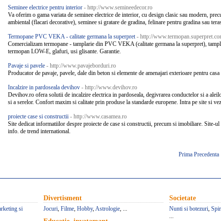
Seminee electrice pentru interior
- http://www.semineedecor.ro
Va oferim o gama variata de seminee electrice de interior, cu design clasic sau modern, precum
ambiental (flacari decorative), seminee si gratare de gradina, felinare pentru gradina sau tera
Termopane PVC VEKA - calitate germana la superpret
- http://www.termopan.superpret.c
Comercializam termopane - tamplarie din PVC VEKA (calitate germana la superpret), tampl
termopan LOW-E, glafuri, usi glisante. Garantie.
Pavaje si pavele
- http://www.pavajeborduri.ro
Producator de pavaje, pavele, dale din beton si elemente de amenajari exterioare pentru casa s
Incalzire in pardoseala devihov
- http://www.devihov.ro
Devihov.ro ofera solutii de incalzire electrica in pardoseala, degivrarea conductelor si a aleilo
si a serelor. Confort maxim si calitate prin produse la standarde europene. Intra pe site si vezi
proiecte case si constructii
- http://www.casamea.ro
Site dedicat informatiilor despre proiecte de case si constructii, precum si imobiliare. Site-ul
info. de trend international.
Prima
Precedenta
Divertisment
Societate
rketing si
Jocuri
,
Filme
,
Hobby
,
Astrologie
, ...
Nunti si botezuri
,
Spir
...