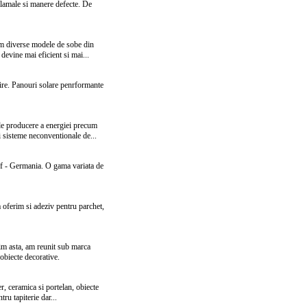
alamale si manere defecte. De
zam diverse modele de sobe din
devine mai eficient si mai...
zire. Panouri solare penrformante
de producere a energiei precum
si sisteme neconventionale de...
off - Germania. O gama variata de
 oferim si adeziv pentru parchet,
stim asta, am reunit sub marca
 obiecte decorative.
er, ceramica si portelan, obiecte
tru tapiterie dar...