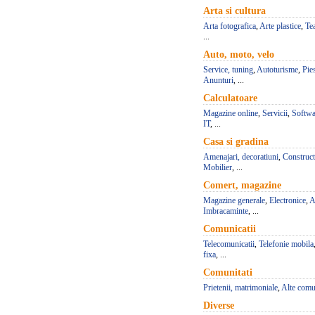
Arta si cultura
Arta fotografica
,
Arte plastice
,
Te
...
Auto, moto, velo
Service, tuning
,
Autoturisme
,
Pie
Anunturi
, ...
Calculatoare
Magazine online
,
Servicii
,
Softwa
IT
, ...
Casa si gradina
Amenajari, decoratiuni
,
Construct
Mobilier
, ...
Comert, magazine
Magazine generale
,
Electronice
,
A
Imbracaminte
, ...
Comunicatii
Telecomunicatii
,
Telefonie mobila
fixa
, ...
Comunitati
Prietenii, matrimoniale
,
Alte comun
Diverse